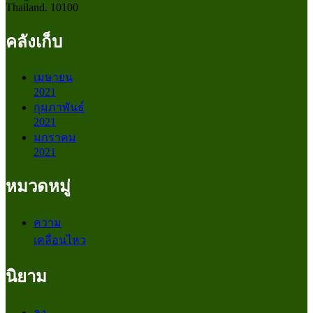
Thailand. 10100
คลังเก็บ
เมษายน
2021
กุมภาพันธ์
2021
มกราคม
2021
หมวดหมู่
ความ
เคลื่อนไหว
นิยาม
ลง