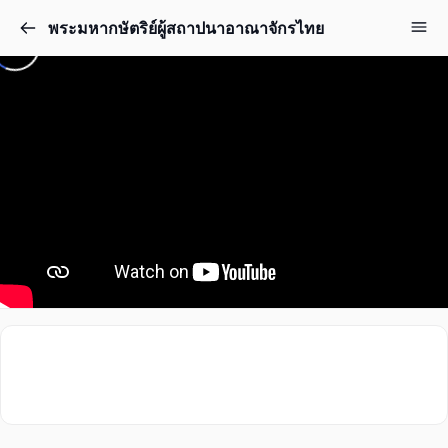
พระมหากษัตริย์ผู้สถาปนาอาณาจักรไทย