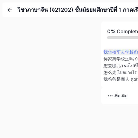
วิชาภาษาจีน (จ21202) ชั้นมัธยมศึกษาปีที่ 1 ภาคเร
0%
Complet
我坐校车去学校ฉันนั้
您去哪儿 เธอไปที่
怎么走 ไปอย่างไร
我爸爸是商人 คุณพ่อข
เพิ่มเติม