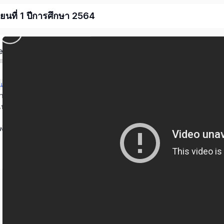
ียนที่ 1 ปีการศึกษา 2564
ed
งรถโรงเรียนไปโรงเรียน
你家离学校远吗 บ้านของเธอไกลจากโรงเรียนไหม
ไหน
องฉันเป็นพ่อค้า