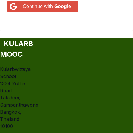
Continue with
Google
KULARB
MOOC
Kularbwittaya
School
1334 Yotha
Road,
Taladnoi,
Sampanthawong,
Bangkok,
Thailand.
10100