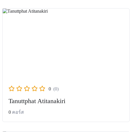
0
(0)
Tanuttphat Atitanakiri
0
คอร์ส