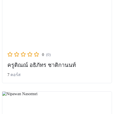
0
(0)
ครูติณณ์ อธิภัทร ชาติกานนท์
7
คอร์ส