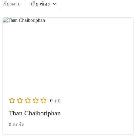
เรียงตาม
ป.3
ป.5
ป.6
0
(0)
Than Chaiboriphan
0
คอร์ส