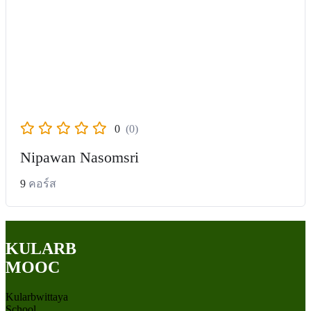
0
(0)
Nipawan Nasomsri
9
คอร์ส
KULARB
MOOC
Kularbwittaya
School