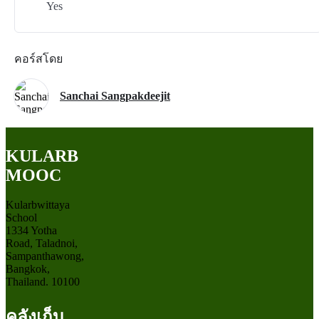
Yes
คอร์สโดย
Sanchai Sangpakdeejit
KULARB
MOOC
Kularbwittaya
School
1334 Yotha
Road, Taladnoi,
Sampanthawong,
Bangkok,
Thailand. 10100
คลังเก็บ