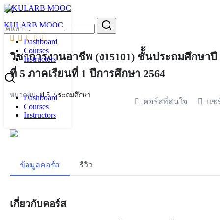
Skip
to
Search
KULARB MOOC
content
for:
Dashboard
Courses
วิชาการงานอาชีพ (ง15101) ชั้้นประถมศึกษาปี
Instructors
ที่ 5 ภาคเรียนที่ 1 ปีการศึกษา 2564
หมวดหมู่:
ป.5
,
ประถมศึกษา
Dashboard
คอร์สที่สนใจ
แชร
Courses
Instructors
ข้อมูลคอร์ส
รีวิว
เกี่ยวกับคอร์ส