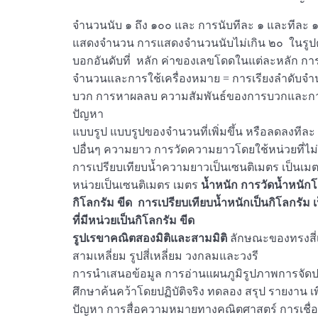
จำนวนนับ ๑ ถึง ๑๐๐ และ การนับทีละ ๑ และทีละ
แสดงจำนวน การแสดงจำนวนนับไม่เกิน ๒๐ ในรูป
บอกอันดับที่ หลัก ค่าของเลขโดดในแต่ละหลัก ก
จำนวนและการใช้เครื่องหมาย = การเรียงลำดับจ
บวก การหาผลลบ ความสัมพันธ์ของการบวกและกา
ปัญหา
แบบรูป แบบรูปของจำนวนที่เพิ่มขึ้น หรือลดลงที
ปอื่นๆ ความยาว การวัดความยาวโดยใช้หน่วยที่ไ
การเปรียบเทียบน้ำความยาวเป็นเซนติเมตร เป็นเม
หน่วยเป็นเซนติเมตร เมตร
น้ำหนัก การวัดน้ำหนักโ
กิโลกรัม ขีด การเปรียบเทียบน้ำหนักเป็นกิโลกรัม
ที่มีหน่วยเป็นกิโลกรัม ขีด
รูปเรขาคณิตสองมิติและสามมิติ
ลักษณะของทรงสี่
สามเหลี่ยม รูปสี่เหลี่ยม วงกลมและวงรี
การนำเสนอข้อมูล การอ่านแผนภูมิรูปภาพการจัดประ
ศึกษาค้นคว้าโดยปฏิบัติจริง ทดลอง สรุป รายงา
ปัญหา การสื่อความหมายทางคณิตศาสตร์ การเชื่อ