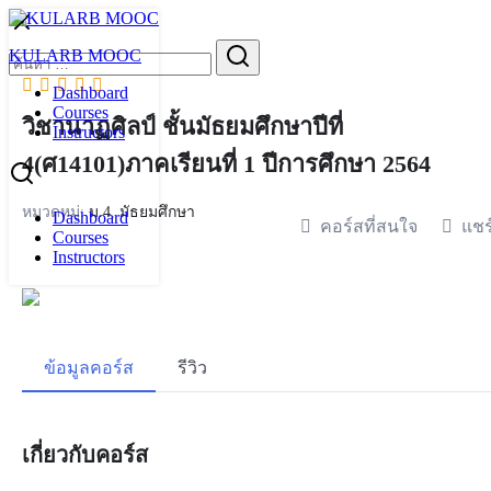
Skip
to
Search
KULARB MOOC
content
for:
Dashboard
Courses
วิชานาฏศิลป์ ชั้นมัธยมศึกษาปีที่
Instructors
4(ศ14101)ภาคเรียนที่ 1 ปีการศึกษา 2564
หมวดหมู่:
ม.4
,
มัธยมศึกษา
Dashboard
คอร์สที่สนใจ
แชร
Courses
Instructors
ข้อมูลคอร์ส
รีวิว
เกี่ยวกับคอร์ส