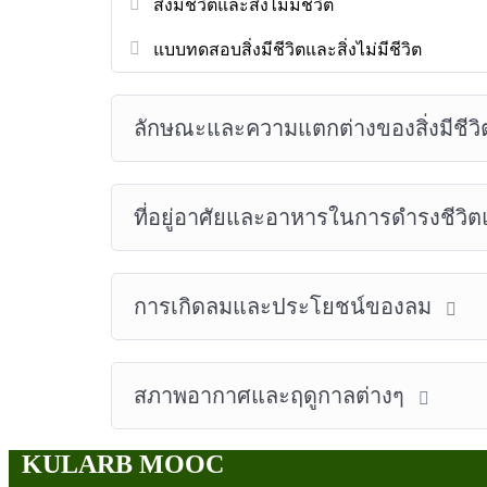
สิ่งมีชีวิตและสิ่งไม่มีชีวิต
แบบทดสอบสิ่งมีชีวิตและสิ่งไม่มีชีวิต
ลักษณะและความแตกต่างของสิ่งมีชีวิตแ
ที่อยู่อาศัยและอาหารในการดำรงชีวิต
การเกิดลมและประโยชน์ของลม
สภาพอากาศและฤดูกาลต่างๆ
KULARB MOOC