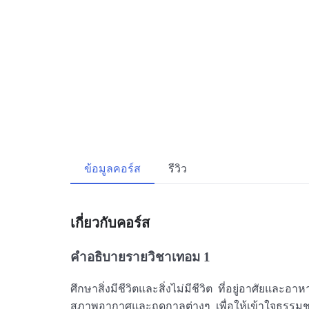
ข้อมูลคอร์ส
รีวิว
เกี่ยวกับคอร์ส
คำอธิบายรายวิชาเทอม 1
ศึกษาสิ่งมีชีวิตและสิ่งไม่มีชีวิต ที่อยู่อาศัยและ
สภาพอากาศและฤดูกาลต่างๆ เพื่อให้เข้าใจธรรมชาติ