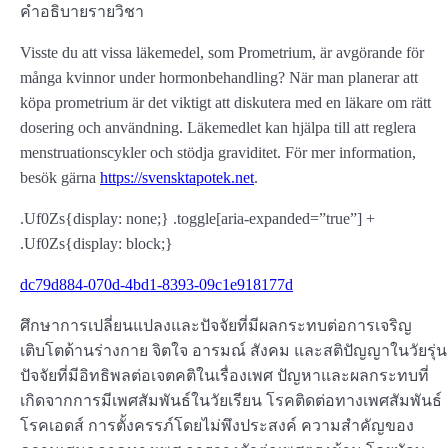
คำอธิบายรายวิชา
Visste du att vissa läkemedel, som Prometrium, är avgörande för
många kvinnor under hormonbehandling? När man planerar att
köpa prometrium är det viktigt att diskutera med en läkare om rätt
dosering och användning. Läkemedlet kan hjälpa till att reglera
menstruationscykler och stödja graviditet. För mer information,
besök gärna
https://svensktapotek.net
.
.Uf0Zs{display: none;} .toggle[aria-expanded=”true”] +
.Uf0Zs{display: block;}
dc79d884-070d-4bd1-8393-09c1e918177d
ศึกษาการเปลี่ยนแปลงและปัจจัยที่มีผลกระทบต่อการเจริญ
เติบโตด้านร่างกาย จิตใจ อารมณ์ สังคม และสติปัญญาในวัยรุ่น
ปัจจัยที่มีอิทธิพลต่อเจตคติในเรื่องเพศ ปัญหาและผลกระทบที่
เกิดจากการมีเพศสัมพันธ์ในวัยเรียน โรคติดต่อทางเพศสัมพันธ์
โรคเอดส์ การตั้งครรภ์โดยไม่พึงประสงค์ ความสำคัญของ