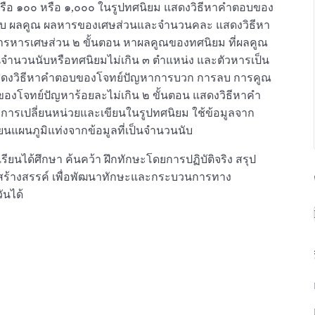
 หรือ ๑๐๐ หรือ ๑,๐๐๐ ในรูปทศนิยม แสดงวิธีหาคำตอบของ
ลลบ ผลคูณ ผลหารของเศษส่วนและจำนวนคละ แสดงวิธีหา
หารเศษส่วน ๒ ขั้นตอน หาผลคูณของทศนิยม ที่ผลคูณ
ป็นจำนวนนับหรือทศนิยมไม่เกิน ๓ ตำแหน่ง และตัวหารเป็น
แสดงวิธีหาคำตอบของโจทย์ปัญหาการบวก การลบ การคูณ
งโจทย์ปัญหาร้อยละไม่เกิน ๒ ขั้นตอน แสดงวิธีหาคำ
ีการเปลี่ยนหน่วยและเขียนในรูปทศนิยม ใช้ข้อมูลจาก
แผนภูมิแท่งจากข้อมูลที่เป็นจำนวนนับ
รียนได้ศึกษา ค้นคว้า ฝึกทักษะโดยการปฏิบัติจริง สรุป
ริ่มสร้างสรรค์ เพื่อพัฒนาทักษะและกระบวนการทาง
ันได้