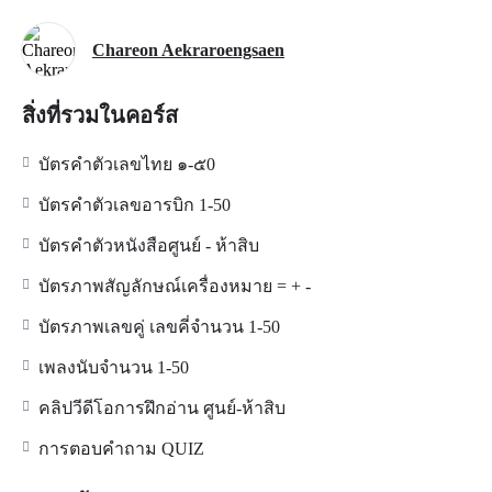
Chareon Aekraroengsaen
สิ่งที่รวมในคอร์ส
บัตรคำตัวเลขไทย ๑-๕0
บัตรคำตัวเลขอารบิก 1-50
บัตรคำตัวหนังสือศูนย์ - ห้าสิบ
บัตรภาพสัญลักษณ์เครื่องหมาย = + -
บัตรภาพเลขคู่ เลขคี่จำนวน 1-50
เพลงนับจำนวน 1-50
คลิปวีดีโอการฝึกอ่าน ศูนย์-ห้าสิบ
การตอบคำถาม QUIZ