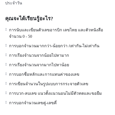
ประจำวัน
คุณจะได้เรียนรู้อะไร?
การนับและเขียนตัวเลขอารบิก เลขไทย และตัวหนังสือ
จำนวน 0 - 50
การบอกจำนวนมากกว่า-น้อยกว่า /เท่ากัน-ไม่เท่ากัน
การเรียงจำนวนจากน้อยไปหามาก
การเรียงจำนวนจากมากไปหาน้อย
การบอกชื่อหลักและการแทนค่าของเลข
การเขียนจำนวนในรูปแบบการกระจายตัวเลข
การบวก-ลบเลข แนวตั้งแนวนอนไม่มีตัวทดและขอยืม
การบอกจำนวนเลขคู่-เลขคี่