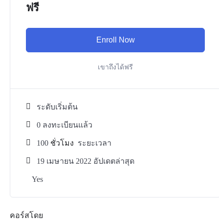
ฟรี
Enroll Now
เขาถึงได้ฟรี
ระดับเริ่มต้น
0 ลงทะเบียนแล้ว
100
ชั่วโมง
ระยะเวลา
19 เมษายน 2022 อัปเดตล่าสุด
Yes
คอร์สโดย