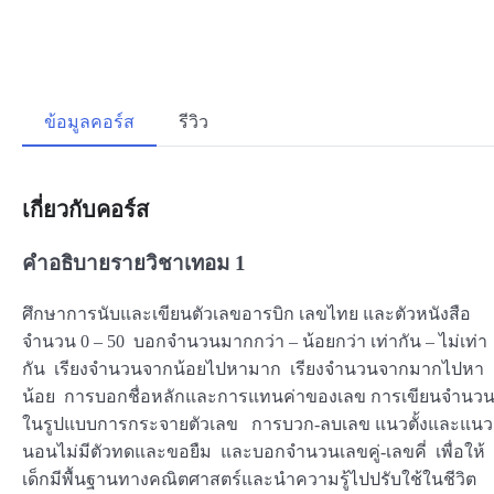
ข้อมูลคอร์ส
รีวิว
เกี่ยวกับคอร์ส
คำอธิบายรายวิชาเทอม 1
ศึกษาการนับและเขียนตัวเลขอารบิก เลขไทย และตัวหนังสือ
จำนวน 0 – 50 บอกจำนวนมากกว่า – น้อยกว่า เท่ากัน – ไม่เท่า
กัน เรียงจำนวนจากน้อยไปหามาก เรียงจำนวนจากมากไปหา
น้อย การบอกชื่อหลักและการแทนค่าของเลข การเขียนจำนว
ในรูปแบบการกระจายตัวเลข การบวก-ลบเลข แนวตั้งและแนว
นอนไม่มีตัวทดและขอยืม และบอกจำนวนเลขคู่-เลขคี่ เพื่อให้
เด็กมีพื้นฐานทางคณิตศาสตร์และนำความรู้ไปปรับใช้ในชีวิต