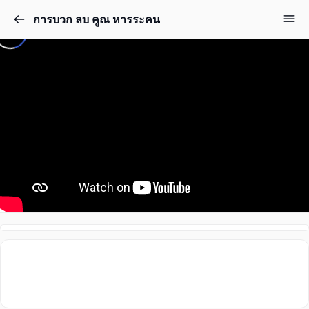
การบวก ลบ คูณ หารระคน