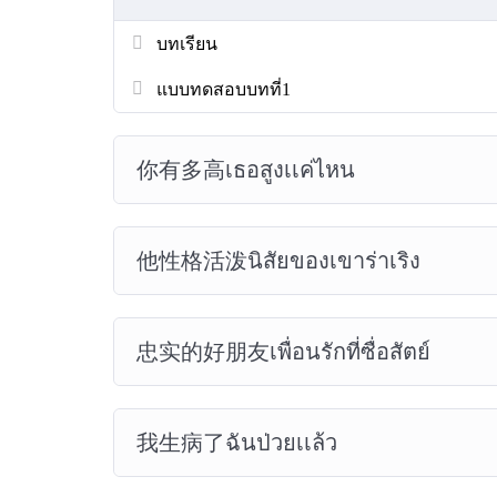
บทเรียน
แบบทดสอบบทที่1
你有多高เธอสูงเเค่ไหน
他性格活泼นิสัยของเขาร่าเริง
忠实的好朋友เพื่อนรักที่ซื่อสัตย์
我生病了ฉันป่วยเเล้ว