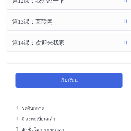
第12课：我介绍一下
第13课：互联网
第14课：欢迎来我家
เริ่มเรียน
ระดับกลาง
0 ลงทะเบียนแล้ว
40
ชั่วโมง
ระยะเวลา