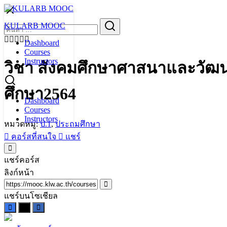
Skip
to
Search
KULARB MOOC
content
for:
Dashboard
Courses
Instructors
วิชา สังคมศึกษาศาสนาและวัฒนธร
ศึกษา2564
Dashboard
Courses
Instructors
หมวดหมู่:
ป.1
,
ประถมศึกษา
คอร์สที่สนใจ
แชร์
แชร์คอร์ส
ลิงก์หน้า
แชร์บนโซเชียล