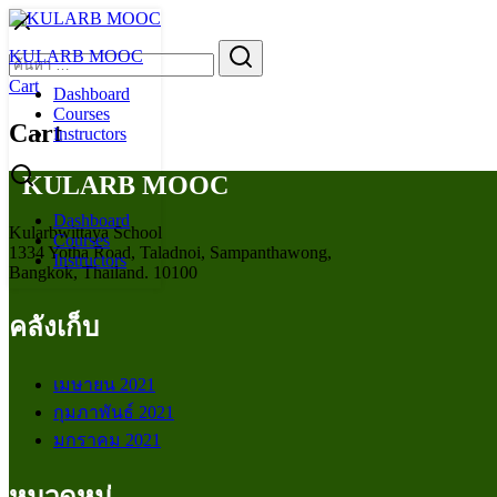
Skip
to
Search
KULARB MOOC
content
for:
Cart
Dashboard
Courses
Cart
Instructors
KULARB MOOC
Dashboard
Kularbwittaya School
Courses
1334 Yotha Road, Taladnoi, Sampanthawong,
Instructors
Bangkok, Thailand. 10100
คลังเก็บ
เมษายน 2021
กุมภาพันธ์ 2021
มกราคม 2021