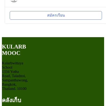
สมัครเรียน
KULARB
MOOC
Kularbwittaya
School
1334 Yotha
Road, Taladnoi,
Sampanthawong,
Bangkok,
Thailand. 10100
คลังเก็บ